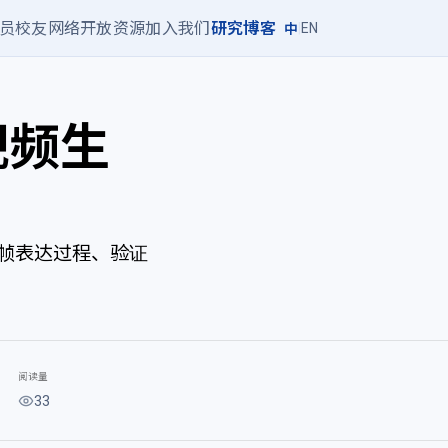
员
校友网络
开放资源
加入我们
研究博客
|
EN
中
用视频生
频帧表达过程、验证
阅读量
33