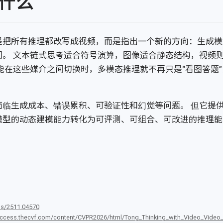
什么
是把所有推理都改写成视频，而是指出一个新的方向：生成模
间。 文本链式思考适合符号演算，图像适合静态结构，视频
能在这些媒介之间切换时，多模态推理就不再只是“看图答题”
面临生成成本、错误累积、可验证性和幻觉等问题。 但它提
模型的动态建模能力转化为可评测、可组合、可改进的推理能
abs/2511.04570
access.thecvf.com/content/CVPR2026/html/Tong_Thinking_with_Video_Video_