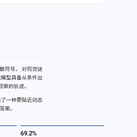
散符号。 对视觉谜
成模型具备从条件出
观察的轨迹。
供了一种更贴近动态
答案。
69.2%