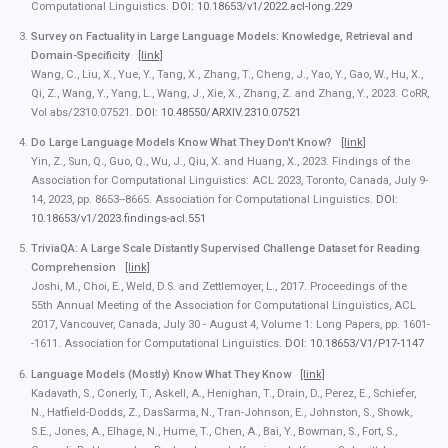
Computational Linguistics.
DOI: 10.18653/v1/2022.acl-long.229
Survey on Factuality in Large Language Models: Knowledge, Retrieval and
Domain-Specificity
[link]
Wang, C., Liu, X., Yue, Y., Tang, X., Zhang, T., Cheng, J., Yao, Y., Gao, W., Hu, X.,
Qi, Z., Wang, Y., Yang, L., Wang, J., Xie, X., Zhang, Z. and Zhang, Y., 2023. CoRR,
Vol abs/2310.07521.
DOI: 10.48550/ARXIV.2310.07521
Do Large Language Models Know What They Don't Know?
[link]
Yin, Z., Sun, Q., Guo, Q., Wu, J., Qiu, X. and Huang, X., 2023. Findings of the
Association for Computational Linguistics: ACL 2023, Toronto, Canada, July 9-
14, 2023, pp. 8653--8665. Association for Computational Linguistics.
DOI:
10.18653/v1/2023.findings-acl.551
TriviaQA: A Large Scale Distantly Supervised Challenge Dataset for Reading
Comprehension
[link]
Joshi, M., Choi, E., Weld, D.S. and Zettlemoyer, L., 2017. Proceedings of the
55th Annual Meeting of the Association for Computational Linguistics, ACL
2017, Vancouver, Canada, July 30 - August 4, Volume 1: Long Papers, pp. 1601-
-1611. Association for Computational Linguistics.
DOI: 10.18653/V1/P17-1147
Language Models (Mostly) Know What They Know
[link]
Kadavath, S., Conerly, T., Askell, A., Henighan, T., Drain, D., Perez, E., Schiefer,
N., Hatfield-Dodds, Z., DasSarma, N., Tran-Johnson, E., Johnston, S., Showk,
S.E., Jones, A., Elhage, N., Hume, T., Chen, A., Bai, Y., Bowman, S., Fort, S.,