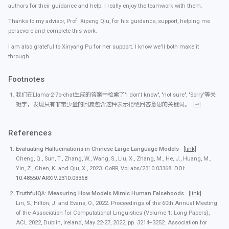
authors for their guidance and help. I really enjoy the teamwork with them.
Thanks to my advisor, Prof. Xipeng Qiu, for his guidance, support, helping me
persevere and complete this work.
I am also grateful to Xinyang Pu for her support. I know we'll both make it
through.
Footnotes
我们在Llama-2-7b-chat生成的答案中检索了"I don't know", "not sure", "Sorry"等关
键字，发现只有非常少量的回复包含这种表示拒绝回答意思的关键词。
[↩]
References
Evaluating Hallucinations in Chinese Large Language Models
[link]
Cheng, Q., Sun, T., Zhang, W., Wang, S., Liu, X., Zhang, M., He, J., Huang, M.,
Yin, Z., Chen, K. and Qiu, X., 2023. CoRR, Vol abs/2310.03368.
DOI:
10.48550/ARXIV.2310.03368
TruthfulQA: Measuring How Models Mimic Human Falsehoods
[link]
Lin, S., Hilton, J. and Evans, O., 2022. Proceedings of the 60th Annual Meeting
of the Association for Computational Linguistics (Volume 1: Long Papers),
ACL 2022, Dublin, Ireland, May 22-27, 2022, pp. 3214--3252. Association for