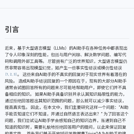
引言
近来，基于大型语言模型（LLMs）的AI助手在各种任务中都表现出
了令人印象深刻的性能，包括与用户闲聊、解决数学问题、编写代
码和调用外部工具等。 尽管拥有广泛的世界知识，大型语言模型仍
然非常容易出现模型幻觉，如产生一些事实性错误或模仿性错误
。 这些来自AI助手的不真实的回复对于现实世界有着潜在的
风险。 造成AI助手错误回复的一个原因在于，现有的大部分AI助手
通常会试图回答所有的问题来尽可能地帮助用户，即使它们并不具
备相应的知识。 如果AI助手具备识别并承认其知识局限性的能力，
通过拒绝回答超出其知识范围的问题，那么就可以减少事实错误，
提高真实性。 因此，在本文中，我们主要研究这样一个问题：“AI助
手能否知道它们不知道，并通过自然语言表达出来？” 为了回答这个
问题，我们尝试让AI助手学会感知自己的知识边界，当遇到自己不
知道的知识时，需要礼貌地拒绝回答用户的提问，以此来保证回复
的真实性。 首先我们基于开放域问答数据集TriviaQA为AI助手构建