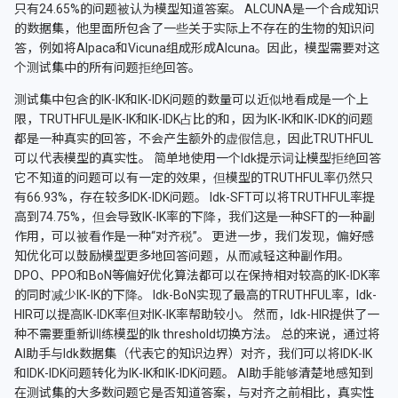
只有24.65%的问题被认为模型知道答案。 ALCUNA是一个合成知识
的数据集，他里面所包含了一些关于实际上不存在的生物的知识问
答，例如将Alpaca和Vicuna组成形成Alcuna。因此，模型需要对这
个测试集中的所有问题拒绝回答。
测试集中包含的IK-IK和IK-IDK问题的数量可以近似地看成是一个上
限，TRUTHFUL是IK-IK和IK-IDK占比的和，因为IK-IK和IK-IDK的问题
都是一种真实的回答，不会产生额外的虚假信息，因此TRUTHFUL
可以代表模型的真实性。 简单地使用一个Idk提示词让模型拒绝回答
它不知道的问题可以有一定的效果，但模型的TRUTHFUL率仍然只
有66.93%，存在较多IDK-IDK问题。 Idk-SFT可以将TRUTHFUL率提
高到74.75%，但会导致IK-IK率的下降，我们这是一种SFT的一种副
作用，可以被看作是一种“对齐税”。 更进一步，我们发现，偏好感
知优化可以鼓励模型更多地回答问题，从而减轻这种副作用。
DPO、PPO和BoN等偏好优化算法都可以在保持相对较高的IK-IDK率
的同时减少IK-IK的下降。 Idk-BoN实现了最高的TRUTHFUL率，Idk-
HIR可以提高IK-IDK率但对IK-IK率帮助较小。 然而，Idk-HIR提供了一
种不需要重新训练模型的Ik threshold切换方法。 总的来说，通过将
AI助手与Idk数据集（代表它的知识边界）对齐，我们可以将IDK-IK
和IDK-IDK问题转化为IK-IK和IK-IDK问题。 AI助手能够清楚地感知到
在测试集的大多数问题它是否知道答案，与对齐之前相比，真实性