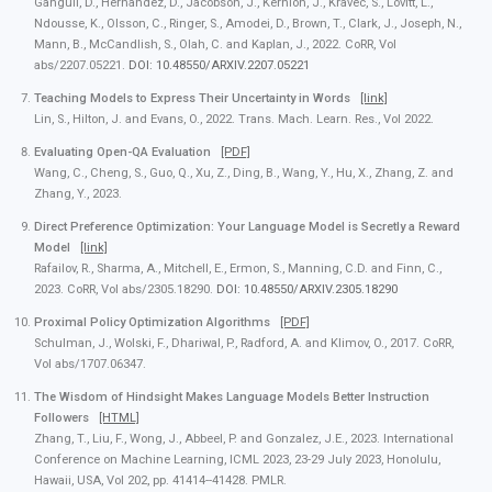
Ganguli, D., Hernandez, D., Jacobson, J., Kernion, J., Kravec, S., Lovitt, L.,
Ndousse, K., Olsson, C., Ringer, S., Amodei, D., Brown, T., Clark, J., Joseph, N.,
Mann, B., McCandlish, S., Olah, C. and Kaplan, J., 2022. CoRR, Vol
abs/2207.05221.
DOI: 10.48550/ARXIV.2207.05221
Teaching Models to Express Their Uncertainty in Words
[link]
Lin, S., Hilton, J. and Evans, O., 2022. Trans. Mach. Learn. Res., Vol 2022.
Evaluating Open-QA Evaluation
[PDF]
Wang, C., Cheng, S., Guo, Q., Xu, Z., Ding, B., Wang, Y., Hu, X., Zhang, Z. and
Zhang, Y., 2023.
Direct Preference Optimization: Your Language Model is Secretly a Reward
Model
[link]
Rafailov, R., Sharma, A., Mitchell, E., Ermon, S., Manning, C.D. and Finn, C.,
2023. CoRR, Vol abs/2305.18290.
DOI: 10.48550/ARXIV.2305.18290
Proximal Policy Optimization Algorithms
[PDF]
Schulman, J., Wolski, F., Dhariwal, P., Radford, A. and Klimov, O., 2017. CoRR,
Vol abs/1707.06347.
The Wisdom of Hindsight Makes Language Models Better Instruction
Followers
[HTML]
Zhang, T., Liu, F., Wong, J., Abbeel, P. and Gonzalez, J.E., 2023. International
Conference on Machine Learning, ICML 2023, 23-29 July 2023, Honolulu,
Hawaii, USA, Vol 202, pp. 41414--41428. PMLR.