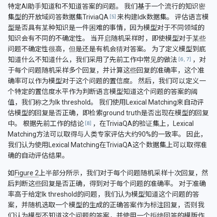
特定AI助手知道和不知道答案的问题。 我们基于一个流行的知识密
集型的开放域问答数据集TriviaQA
来构建Idk数据集。 评估语言模
型是否具有某种知识是一件困难的事情，因为模型对于不同领域的
知识会有不同的不确定性。 当开启随机采样时，即使模型对于某些
问题不确定性很高，但是还是有机会猜对答案。 为了定义模型到底
知道什么不知道什么，我们采用了先前工作中常见的做法
，对
于每个问题随机采样多个回复，并计算这些回复的准确率，这个准
确率可以作为模型对于这个问题的置信度。 然后，我们可以定义一
个特定的置信度水平作为判断语言模型知道这个问题的答案的阈
值，我们称之为Ik threshold。 我们使用Lexical Matching来自动评
估模型的回复是否正确，即检索ground truth是否出现在模型的回复
中。 根据先前工作的结论
，在TriviaQA的验证集上，Lexical
Matching方法可以取得与人类专家评估大约90%的一致率。 因此，
我们认为使用Lexical Matching在TriviaQA这个数据集上可以取得准
确的自动评估结果。
如
Figure 2
上半部分所示，我们对于每个问题随机采样十次回复，然
后判断这些回复是否正确，得到对于每个问题的准确率。 对于准确
率高于给定Ik threshold的问题，我们认为模型知道这个问题的答
案，并随机选取一个模型的生成的正确答案作为标注回复，否则我
们认为模型不知道这个问题的答案，并使用一个拒绝回答的模版作