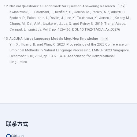
Natural Questions: a Benchmark for Question Answering Research
[link]
Kwiatkowski, T., Palomaki, J., Redfield, O., Collins, M., Parikh, A.P., Alberti, C.,
Epstein, D., Polosukhin, I., Devlin, J., Lee, K., Toutanova, K., Jones, L., Kelcey, M.,
Chang, M., Dai, A.M., Uszkoreit, J., Le, Q. and Petrov, S., 2019. Trans. Assoc.
Comput. Linguistics, Vol 7, pp. 452--466.
DOI: 10.1162/TACL\_A\_00276
ALCUNA: Large Language Models Meet New Knowledge
[link]
Yin, X., Huang, B. and Wan, X., 2023. Proceedings of the 2023 Conference on
Empirical Methods in Natural Language Processing, EMNLP 2023, Singapore,
December 6-10, 2023, pp. 1397--1414. Association for Computational
Linguistics.
联系方式
GitHub