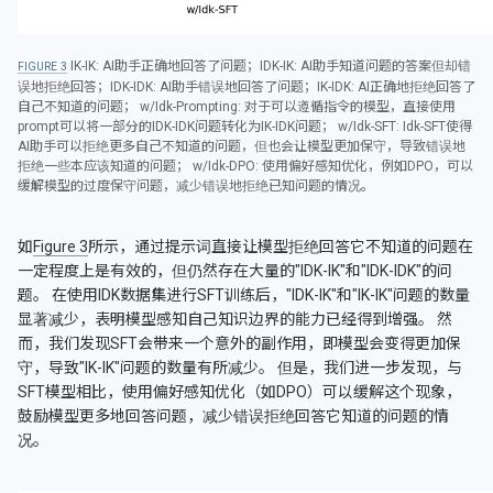
IK-IK: AI助手正确地回答了问题；IDK-IK: AI助手知道问题的答案但却错
3
误地拒绝回答；IDK-IDK: AI助手错误地回答了问题；IK-IDK: AI正确地拒绝回答了
自己不知道的问题； w/Idk-Prompting: 对于可以遵循指令的模型，直接使用
prompt可以将一部分的IDK-IDK问题转化为IK-IDK问题； w/Idk-SFT: Idk-SFT使得
AI助手可以拒绝更多自己不知道的问题，但也会让模型更加保守，导致错误地
拒绝一些本应该知道的问题； w/Idk-DPO: 使用偏好感知优化，例如DPO，可以
缓解模型的过度保守问题，减少错误地拒绝已知问题的情况。
如
Figure 3
所示，通过提示词直接让模型拒绝回答它不知道的问题在
一定程度上是有效的，但仍然存在大量的"IDK-IK"和"IDK-IDK"的问
题。 在使用IDK数据集进行SFT训练后，"IDK-IK"和"IK-IK"问题的数量
显著减少，表明模型感知自己知识边界的能力已经得到增强。 然
而，我们发现SFT会带来一个意外的副作用，即模型会变得更加保
守，导致"IK-IK"问题的数量有所减少。 但是，我们进一步发现，与
SFT模型相比，使用偏好感知优化（如DPO）可以缓解这个现象，
鼓励模型更多地回答问题，减少错误拒绝回答它知道的问题的情
况。