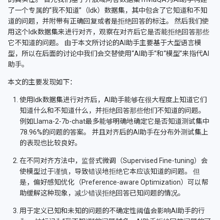
了一个专属的“我不知道”（Idk）数据集，其中包含了它知道和不知
道的问题，并附带有正确回复或者是拒绝回答的标注。 然后我们使
用这个Idk数据集来进行对齐，观察在对齐后它是否能拒绝回答那些
它不知道的问题。 由于本文所讨论的AI助手主要基于大型语言模
型，所以在后面的讨论中我们会交替使用“AI助手”和“模型”来指代AI
助手。
本文的主要发现如下：
使用Idk数据集进行对齐后，AI助手能够在很大程度上知道它们
知道什么和不知道什么，并拒绝回答那些他们不知道的问题。
例如Llama-2-7b-chat最多能够明确地确定它是否知道测试集中
78.96%的问题的答案。 并且对齐后的AI助手在分布外测试集上
的表现也比较良好。
在不同对齐方法中，监督式微调（Supervised Fine-tuning）会
使模型过于谨慎，导致错误地拒绝它本应该知道的问题。 但
是，偏好感知优化（Preference-aware Optimization）可以帮
助缓解这种现象，减少错误拒绝回答已知问题的情况。
用于定义已知和未知的问题的不确定性阈值会影响AI助手的行