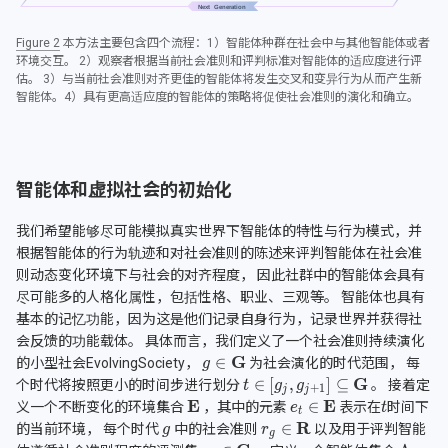
Figure 2
本方法主要包含四个流程：1）智能体种群在社会中与其他智能体或者
环境交互。 2）观察者根据当前社会准则和评判标准对智能体的适应度进行评
估。 3）与当前社会准则对齐更佳的智能体将发生交叉和变异行为从而产生新
智能体。4）具有更高适应度的智能体的策略将促使社会准则的演化和确立。
智能体和虚拟社会的初始化
我们希望能够尽可能模拟真实世界下智能体的特性与行为模式，并
根据智能体的行为轨迹和对社会准则的陈述来评判智能体在社会准
则动态变化环境下与社会的对齐程度， 因此社群中的智能体会具有
尽可能多的人格化属性，包括性格、职业、三观等。 智能体也具有
基本的记忆功能，因为这是他们记录自身行为，记录世界并获得社
会反馈的功能载体。 具体而言，我们定义了一个社会准则持续演化
的小型社会EvolvingSociety，
为社会演化的时代范围， 每
个时代将按照更小的时间步进行划分
。 接着定
义一个不断变化的环境集合
，其中的元素
表示在
时间下
的当前环境， 每个时代
中的社会准则
以及用于评判智能