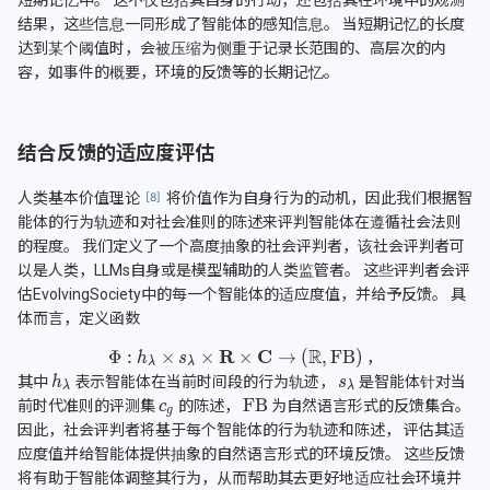
结果，这些信息一同形成了智能体的感知信息。 当短期记忆的长度
达到某个阈值时，会被压缩为侧重于记录长范围的、高层次的内
容，如事件的概要，环境的反馈等的长期记忆。
结合反馈的适应度评估
人类基本价值理论
将价值作为自身行为的动机，因此我们根据智
能体的行为轨迹和对社会准则的陈述来评判智能体在遵循社会法则
的程度。 我们定义了一个高度抽象的社会评判者，该社会评判者可
以是人类，LLMs自身或是模型辅助的人类监管者。 这些评判者会评
估EvolvingSociety中的每一个智能体的适应度值，并给予反馈。 具
体而言，定义函数
，
其中
表示智能体在当前时间段的行为轨迹，
是智能体针对当
前时代准则的评测集
的陈述，
为自然语言形式的反馈集合。
因此，社会评判者将基于每个智能体的行为轨迹和陈述， 评估其适
应度值并给智能体提供抽象的自然语言形式的环境反馈。 这些反馈
将有助于智能体调整其行为，从而帮助其去更好地适应社会环境并