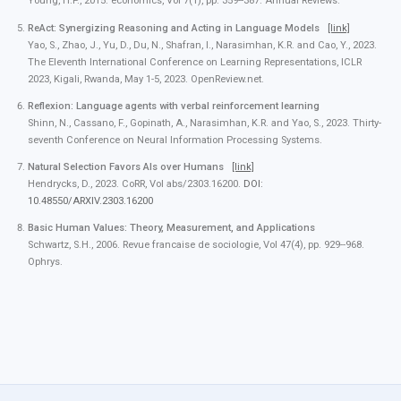
Young, H.P., 2015. economics, Vol 7(1), pp. 359--387. Annual Reviews.
ReAct: Synergizing Reasoning and Acting in Language Models
[link]
Yao, S., Zhao, J., Yu, D., Du, N., Shafran, I., Narasimhan, K.R. and Cao, Y., 2023.
The Eleventh International Conference on Learning Representations, ICLR
2023, Kigali, Rwanda, May 1-5, 2023. OpenReview.net.
Reflexion: Language agents with verbal reinforcement learning
Shinn, N., Cassano, F., Gopinath, A., Narasimhan, K.R. and Yao, S., 2023. Thirty-
seventh Conference on Neural Information Processing Systems.
Natural Selection Favors AIs over Humans
[link]
Hendrycks, D., 2023. CoRR, Vol abs/2303.16200.
DOI:
10.48550/ARXIV.2303.16200
Basic Human Values: Theory, Measurement, and Applications
Schwartz, S.H., 2006. Revue francaise de sociologie, Vol 47(4), pp. 929--968.
Ophrys.