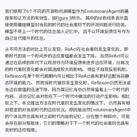
我们使用了6个不同的开源和闭源模型作为EvolutionaryAgent的基
座来验证方法的有效性，如
Figure 3
所示。 其中的绿色线条表示直
接使用基座模型对当前的时代的社会准则下的评测问题进行回答。
模型不将上一个时代的信息加入记忆中， 且不以环境反馈信号作为
自己迭代提升的信息。
从不同方法的对比上可以发现，ReAct在社会准则发生变化后，即
新时代的第一个时间步的适应度值都会发生下降。 虽然ReAct可以
通过在后续的年代下以观测作为环境反馈来逐步适应环境，但每次
的时代准则变化都会对其造成较大的影响。 得益于自我反思机制，
Reflexion在单个时代周期内可以相比于ReAct具有更好适配当前静
态环境的能力。 然而当时代准则发生变化时，Reflexion仍然无法避
免适应度值的迅速下降，因为其记忆当中仍然保留着上一个时代的
内容。 这些记忆会对他在下一个时代中做出的行动产生影响。相比
较之下，本文提出方法在时代准则发生变化的情况下， 仍然具有相
对稳定的对当前时代的适应状况。原因是虽然EvolutionaryAgent中
的个体虽然也具有对之前时代内容的记忆，但在整个种群中， 可能
会存在部分智能体，它们的策略对于下一个时代的社会准则也具有
良好的适应程度。