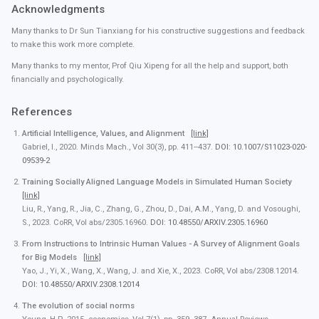
Acknowledgments
Many thanks to Dr Sun Tianxiang for his constructive suggestions and feedback
to make this work more complete.
Many thanks to my mentor, Prof Qiu Xipeng for all the help and support, both
financially and psychologically.
References
Artificial Intelligence, Values, and Alignment
[link]
Gabriel, I., 2020. Minds Mach., Vol 30(3), pp. 411--437.
DOI: 10.1007/S11023-020-
09539-2
Training Socially Aligned Language Models in Simulated Human Society
[link]
Liu, R., Yang, R., Jia, C., Zhang, G., Zhou, D., Dai, A.M., Yang, D. and Vosoughi,
S., 2023. CoRR, Vol abs/2305.16960.
DOI: 10.48550/ARXIV.2305.16960
From Instructions to Intrinsic Human Values - A Survey of Alignment Goals
for Big Models
[link]
Yao, J., Yi, X., Wang, X., Wang, J. and Xie, X., 2023. CoRR, Vol abs/2308.12014.
DOI: 10.48550/ARXIV.2308.12014
The evolution of social norms