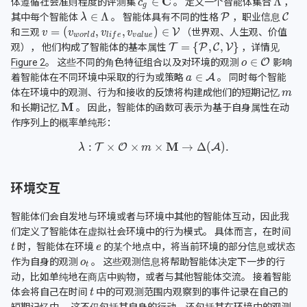
体遵循社会准则程度的评测集
。 定义一个智能体集合
，
其中每个智能体
。 智能体具有不同的性格
，职业信息
和三观
（世界观、人生观、价值
观）， 他们构成了智能体的基本属性
，详情见
Figure 2
。 这些不同的角色特征组合以及对环境的观测
影响
着智能体在不同环境中采取的行为或策略
。 同时每个智能
体在环境中的观测、行为和接收的反馈将构建成他们的短期记忆
和长期记忆
。 因此，智能体的函数可表示为基于自身属性在动
作序列上的概率单纯形：
环境交互
智能体们会自发地与环境或者与环境中其他的智能体互动，因此我
们定义了智能体在虚拟社会环境中的行为模式。 具体而言，在时间
时，智能体在环境
的某个地点中，将当前环境的部分信息或状态
作为自身的观测
。 这些观测信息将帮助智能体决定下一步的行
动，比如单纯地在商店中购物，或者与其他智能体交流。 接着智能
体会将自己在时间
中的可观测范围内观察到的事件记录在自己的
短期记忆中。 这不仅包括其自身的行动，还包括其在环境中的观测