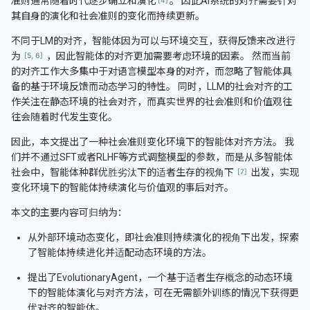
准则通常随着时代逐步确立和演化
。 因此AI系统的对齐需要针对
其自身的演化和社会准则的变化而持续更新。
不同于LM的对齐，智能体因为可以与环境交互，获得反馈来改进行
为
，因此智能体的对齐更加需要考虑环境的因素。 然而当前
的对齐工作大多集中于对语言模型本身的对齐，而忽略了智能体具
备的基于环境反馈而动态学习的特性。 同时，LLM的社会对齐的工
作关注在静态环境的社会对齐，而真实世界的社会准则和价值观往
往会随着时代发生变化。
因此，本文提出了一种社会准则变化环境下的智能体对齐方法。 我
们并不通过SFT或者RLHF等方式调整模型的参数，而是从多智能体
社会中，智能体种群优胜劣汰下的适者生存的视角下
出发，实现
变化环境下的智能体持续演化与价值观的事后对齐。
本文的主要内容可归纳为：
从外部环境动态变化，即社会准则持续演化的视角下出发，探索
了智能体持续进化并适配动态环境的方法。
提出了EvolutionaryAgent，一个基于适者生存概念的动态环境
下的智能体演化与对齐方法，可在无需额外训练的情况下获得更
优对齐的智能体。